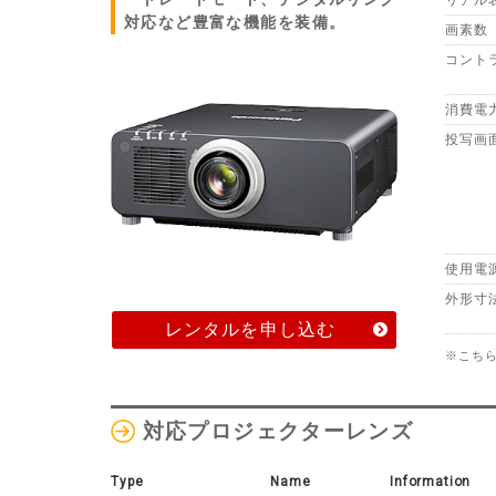
対応など豊富な機能を装備。
画素数
コント
消費電
投写画
使用電
外形寸
レンタルを申し込む
※こち
対応プロジェクターレンズ
Type
Name
Information