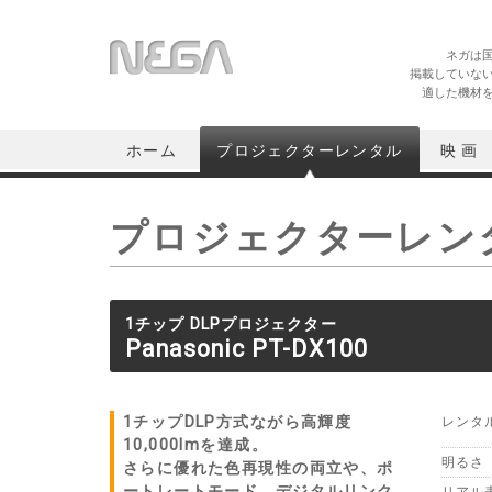
ネガは
掲載していな
適した機材
ホーム
プロジェクターレンタル
映 画
プロジェクターレン
1チップ DLPプロジェクター
Panasonic PT-DX100
1チップDLP方式ながら高輝度
レンタ
10,000lmを達成。
明るさ
さらに優れた色再現性の両立や、ポ
ートレートモード、デジタルリンク
リアル